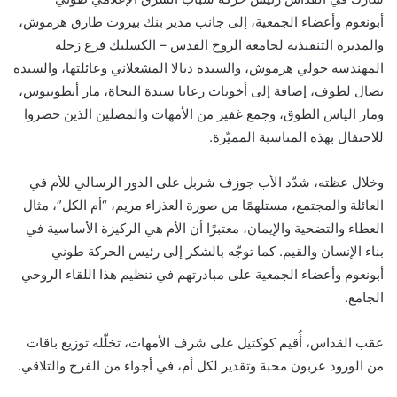
أبونعوم وأعضاء الجمعية، إلى جانب مدير بنك بيروت طارق هرموش،
والمديرة التنفيذية لجامعة الروح القدس – الكسليك فرع زحلة
المهندسة جولي هرموش، والسيدة ديالا المشعلاني وعائلتها، والسيدة
نضال لطوف، إضافة إلى أخويات رعايا سيدة النجاة، مار أنطونيوس،
ومار الياس الطوق، وجمع غفير من الأمهات والمصلين الذين حضروا
للاحتفال بهذه المناسبة المميّزة.
وخلال عظته، شدّد الأب جوزف شربل على الدور الرسالي للأم في
العائلة والمجتمع، مستلهمًا من صورة العذراء مريم، “أم الكل”، مثال
العطاء والتضحية والإيمان، معتبرًا أن الأم هي الركيزة الأساسية في
بناء الإنسان والقيم. كما توجّه بالشكر إلى رئيس الحركة طوني
أبونعوم وأعضاء الجمعية على مبادرتهم في تنظيم هذا اللقاء الروحي
الجامع.
عقب القداس، أُقيم كوكتيل على شرف الأمهات، تخلّله توزيع باقات
من الورود عربون محبة وتقدير لكل أم، في أجواء من الفرح والتلاقي.