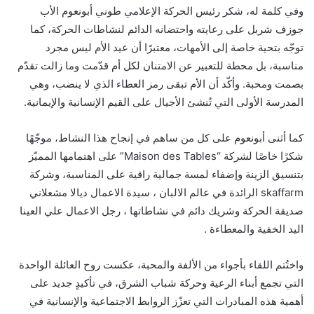
وفي كلمة له، شكر رئيس الحركة الإعلامي طوني أبونعوم الأب
جوزف شربل على رعايته واحتضانه الدائم لنشاطات الحركة، كما
توجّه بتحية خاصة إلى الأمهات، معتبرًا أن عيد الأم ليس مجرد
مناسبة، بل محطة للتعبير عن الامتنان لكل أم قدّمت وما زالت تقدّم
بصمت ومحبة. وأكّد أن الأم تبقى رمز العطاء الذي لا ينضب، وهي
المدرسة الأولى التي تُنشئ الأجيال على القيم الإنسانية والإيمانية.
كما أثنى أبونعوم على كل من ساهم في إنجاح هذا النشاط، موجّهًا
شكرًا خاصًا لشركة “Maison des Tables” على اهتمامها المميّز
بتنسيق الزينة وإضفاء لمسة جمالية راقية على المناسبة، وشركة
skaffarm الرائدة في عالم الالبان ، سيدة الاعمال ديالا مشعلاني
صديقة الحركة وشريك دائم في نشاطاتها ، رجل الاعمال علي العينا
اليد الخفية والمعطاءة .
واختُتم اللقاء بأجواء من الألفة والمحبة، عكست روح العائلة الواحدة
التي تجمع أبناء الرعية وحركة شباب الشرق، في تأكيدٍ جديد على
أهمية هذه المبادرات التي تعزّز الروابط الاجتماعية والإنسانية في