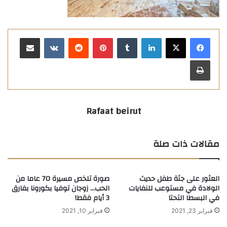
لينكدإن
بينتيريست
مشاركة عبر البريد
طباعة
Rafaat beirut
مقالات ذات صلة
العثور على جثة طفل حديث
صورة تلخص مسيرة 70 عاما من
الولادة في مستوعب للنفايات
الحب… زوجان توفيا بكورونا بفارق
في البسطا التحتا
3 أيام فقط!
فبراير 23, 2021
فبراير 10, 2021