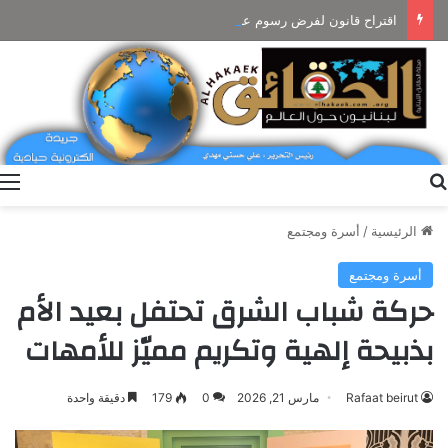
اقتراح قانون لفرض رسوم على تراخيص حمل الأسلحة الحربية واستعمال الزجاج الداكن
بحث عن
ا
الرئيسية
/
أسرة ومجتمع
أسرة ومجتمع
حركة شباب الشرق تحتفل بعيد الأم
بذبيحة إلهية وتكريم مميّز للأمهات
Rafaat beirut
مارس 21, 2026
0
179
دقيقة واحدة