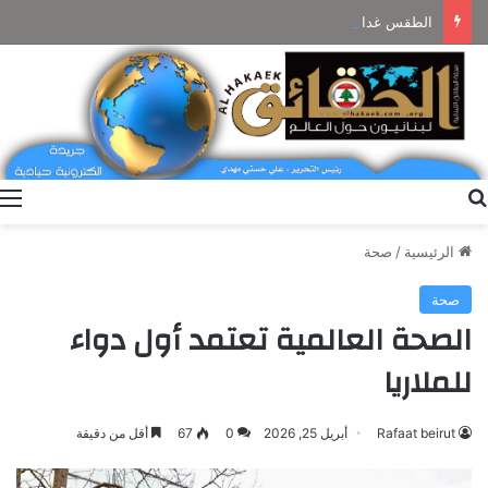
الطقس غدا غائم جزئيا مع ضباب على المرتفعات ودون تعديل بالحرارة
بحث عن
ا
الرئيسية
/
صحة
صحة
الصحة العالمية تعتمد أول دواء
للملاريا
Rafaat beirut
أبريل 25, 2026
0
67
أقل من دقيقة