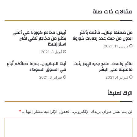
مقالات ذات صلة
من ضمنها لبنان… قائمة بأكثر
أبيض: مخاطر كورونا هي أعلى
الدول من حيث عدد إصابات كورونا
بكثير من مخاطر تلقي لقاح
استرازينيكا
مارس 11, 2021
أبريل 8, 2021
نتائج واعدة.. علاج جديد للإيدز يثبت
أيها اللبنانيون.. بلازما دمائكم تُباع
فاعليته على البشر
في السوق السوداء
فبراير 4, 2021
فبراير 3, 2021
اترك تعليقاً
لن يتم نشر عنوان بريدك الإلكتروني.
الحقول الإلزامية مشار إليها بـ
*
ا
ل