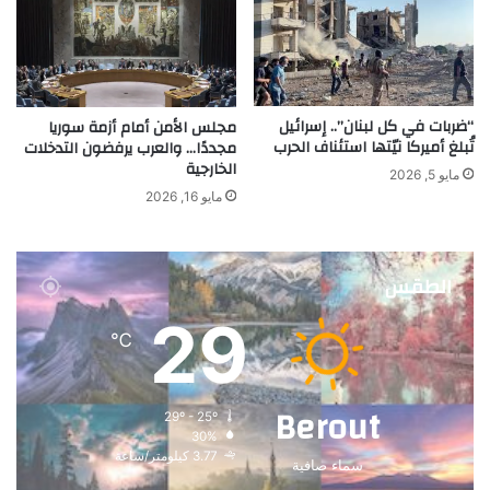
“ضربات في كل لبنان”.. إسرائيل
مجلس الأمن أمام أزمة سوريا
تُبلغ أميركا نيّتها استئناف الحرب
مجددًا… والعرب يرفضون التدخلات
الخارجية
مايو 5, 2026
مايو 16, 2026
الطقس
29
℃
Berout
29º - 25º
30%
3.77 كيلومتر/ساعة
سماء صافية