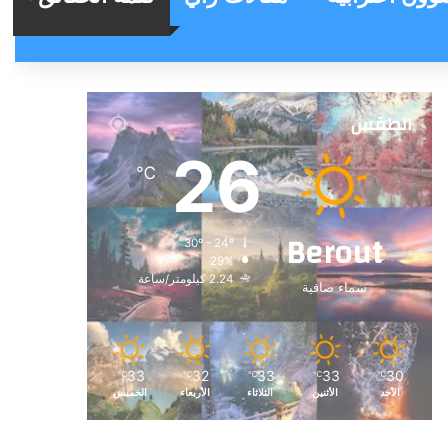
الطقس
26
℃
Berout
30º - 24º
29%
2.24 كيلومتر/ساعة
سماء صافية
33
32
33
33
30
℃
℃
℃
℃
℃
الأحد
الأثنين
الثلاثاء
الأربعاء
الخميس