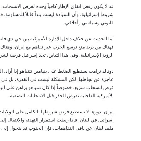
قد لا يكون رفض اتفاق الإطار كافياً وحده لفرض الانسحاب، لك
شروط إسرائيلية، وأن السيادة ليست بنداً قابلاً للمساومة.
قانوني وسياسي وأخلاقي.
أما الحديث عن خلاف داخل الإدارة الأميركية بين جي دي فا
فهناك من يريد منع توسع الحرب عبر تفاهم مع إيران، وهناك 
الرؤية الإسرائيلية. وفي هذا التباين، تجد إسرائيل فرصة لشرا
دونالد ترامب يستطيع الضغط على بنيامين نتنياهو إذا أراد. ا
عاجزة عن تجاهلها. لكن المشكلة ليست في القدرة، بل في ا
فرض انسحاب سريع، خصوصاً إذا كان نتنياهو يراهن على البق
الأميركية الداخلية تفرض الحذر قبل الانتخابات النصفية.
إيران بدورها لا تستطيع فرض شروطها بالكامل على الولايات 
إسرائيل في لبنان. فإذا ربطت استمرار التهدئة والانتقال إلى ا
ملف لبنان عن باقي التفاهمات، فإن الجنوب قد يتحول إلى ضح