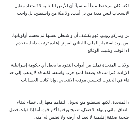
نه كان سيحفظ مبدأ أساسياً: أن الأرض اللبنانية لا تُستعاد مقابل
 فالانسحاب ليس هدية من تل أبيب، ولا منّة من واشنطن، بل واجب
نس وماركو روبيو، فهو يكشف أن واشنطن نفسها لم تحسم أولوياتها.
من يريد استثمار الملف اللبناني لفرض إعادة ترتيب داخلية تخدم
ء الوقت وتثبيت الوقائع.
لولايات المتحدة تملك من أدوات النفوذ ما يجعل أي حكومة إسرائيلية
لإرادة. فترامب قد يضغط لمنع حرب واسعة، لكنه قد لا يذهب إلى حد
اء في الجنوب لتحسين موقعه الانتخابي، وإذا كانت الحسابات
المتحدة، لكنها تستطيع منع تحويل التفاهم معها إلى غطاء لبقاء
تفاق نهائي بإنهاء الاحتلال، تصبح ورقتها أكثر قوة. أما إذا قبلت فصل
ية صفقة إقليمية لا تعيد له أرضه ولا تضمن له أمنه.