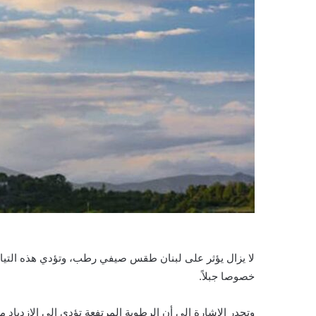
لا يزال يؤثر على لبنان ‎طقس صيفي رطب، وت
خصوصا جبلاً.