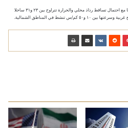
الخميس: غائم جزئيا ويتشكل الضباب جبلاً ويكون كثيف احيانا مع احتمال تساقط رذاذ محلي والحرارة تتراوح بين ٢٣ و٣١ ساحلا
بينتيريست
مشاركة عبر البريد
طباعة