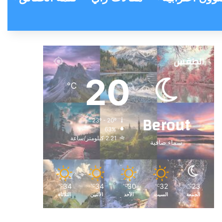
الطقس
20
℃
Berout
23º - 20º
63%
2.21 كيلومتر/ساعة
سماء صافية
34
34
30
32
23
℃
℃
℃
℃
℃
الجمعة
السبت
الأحد
الأثنين
الثلاثاء