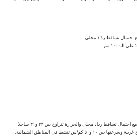
مع احتمال تساقط رذاذ محلي
الاربعاء: غائم جزئيا ويتشكل الضباب جبلاً ويكون كثيف احيانا مع احتمال تساقط رذاذ محلي والحرارة تتراوح بين ٢٣ و٣١ ساحلا