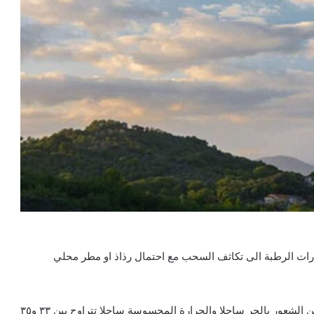
ؤدي هذه التيارات الرطبة الى تكاثف السحب مع احتمال رذاذ او مطر محلي
وتجدر الاشارة الى أن الرطوبة المرتفعة تؤدي الى الازدياد من الشعور بالحر ساحلا والحرارة المحسوسة ساحلا تتراوح بين ٣٣ و٣٥