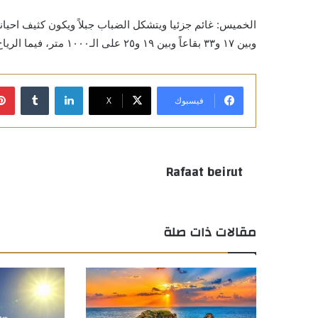
وبين ١٧ و٣٣ بقاعاً وبين ١٩ و٢٥ على الـ١٠٠٠ متر، فيما الرياح غربية وسرعتها بين ١٠ و٥٠ كم/س تنشط في المناطق الشمالية.
لينكدإن
فيسبوك
X
Rafaat beirut
مقالات ذات صلة