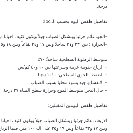
درجة.
تفاصيل طقس اليوم بحسب الـlbci:
-الجو: غائم جزئيا ويتشكل الضباب جبلاً ويكون كثيف احيانا 
-الحرارة : بين ٢٣ و٣١ ساحلا وبين ١٧ و٣٤ بقاعاً وبين ١٨ و٢٥ على الـ١٠٠٠ متر
متوسط الرطوبة السطحية ساحلاً: ٧٠٪
– الرياح جنوبية غربية وسرعتها بين ١٠ و٤٠ كم/س
– الضغط الجوي السطحي: ١٠١٠ hpa
– الانقشاع: جيد يسوء محليا بسبب الضباب
– حال البحر: متوسط الموج وحرارة سطح المياه ٢٧ درجة
تفاصيل طقس اليومين المقبلين:
وبين ١٧ و٣٣ بقاعاً وبين ١٩ و٢٥ على الـ١٠٠٠ متر، فيما الرياح غربية وسرعتها بين ١٠ و٥٠ كم/س تنشط في المناطق الشمالية.