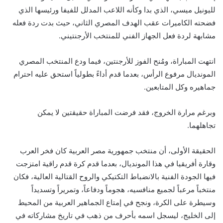
لليونيل ميسي، الذي بدا وكأنه اللاعب المدلل للفيفا ورئيسها الذي
فضحته الكاميرات عقب الهدف المصري الثاني، حيث بدت ردة فعله
مشابهة لردة فعل الجهاز الفني للمنتخب الأرجنتيني.
انتهت المباراة، ومُنح الفوز للأرجنتين، فيما ودع المنتخب المصري
المونديال مرفوع الرأس، بعدما قدم أداءً بطولياً استحق عليه احترام
جماهيره وكل المتابعين.
وبرغم مرارة الخروج، فقد فرضت المباراة حقيقتين لا يمكن
تجاهلهما.
الحقيقة الأولى، أن منتخب جمهورية مصر العربية كان فخر العرب
وقارة أفريقيا في هذا المونديال، بعدما قدم كرة قدم راقية امتزجت
فيها الجودة الفنية بالانضباط التكتيكي والروح القتالية العالية، فكان
منتخباً مرعباً لجميع منافسيه، هجوماً ودفاعاً، وتمريراً وتسديداً
وسيطرة على الكرة، ونجح في إمتاع الجماهير العربية من المحيط
إلى الخليج، ليسجل اسمه بأحرف من ذهب في تاريخ مشاركاته في