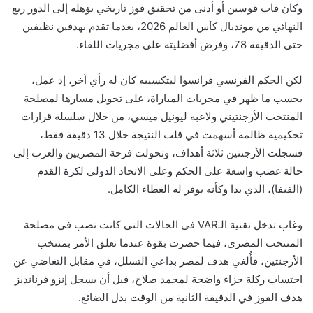
وكان قاب قوسين أو أدنى من تحقيق فوز تاريخي يؤهله إلى الدور ربع
النهائي من مونديال كأس العالم 2026، بعدما تقدم بهدفين نظيفين
حتى الدقيقة 78، وفرض أفضليته على مجريات اللقاء.
لكن الحكم الفرنسي فرانسوا ليتكسييه كان له رأي آخر، إذ عمل،
بحسب ما ظهر في مجريات المباراة، على تحويل مسارها لمصلحة
المنتخب الأرجنتيني ولاعبه ليونيل ميسي، من خلال سلسلة قرارات
تحكيمية ظالمة أسهمت في قلب النتيجة خلال 13 دقيقة فقط،
فسجلت الأرجنتين ثلاثة أهداف، وتحولت فرحة المصريين والعرب إلى
حالة غضب واسعة على الحكم وعلى الاتحاد الدولي لكرة القدم
(الفيفا)، الذي بدا وكأنه يوفر له الغطاء الكامل.
وغاب تدخل تقنية الـVAR في الحالات التي كانت تصب في مصلحة
المنتخب المصري، فيما حضرت بقوة عندما تعلق الأمر بمنتخب
الأرجنتين، فأُلغي هدف لمصر بداعي التسلل، في مقابل التغاضي عن
احتساب ركلة جزاء واضحة لمحمد صلاح، قبل أن يسجل إنزو فرنانديز
هدف الفوز في الدقيقة الثانية من الوقت بدل الضائع.