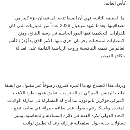
كأس العالم.
أما الحقيقة الثانية، فهي أن الفيفا تتجه إلى فقدان جزء كبير من
مصداقيتها، بعدما شهد مونديال 2026 عدداً من المباريات التي كان
للقرارات التحكيمية فيها الدور الحاسم في رسم النتائج، ومنح
الانتصارات لمنتخبات وحرمان أخرى منها، الأمر الذي بدأ يُفرّغ كأس
العالم من قيمته التنافسية وروحه الرياضية القائمة على العدالة
وتكافؤ الفرص.
ويزداد هذا الانطباع مع ما اعتبره كثيرون رضوخاً غير مقبول من الفيفا
لطلب الرئيس الأميركي دونالد ترامب بتعليق عقوبة طرد اللاعب
الأميركي فولارين بالوغون، بما أتاح له المشاركة في مباراة الولايات
المتحدة وبلجيكا رغم حصوله على بطاقة حمراء، في سابقة تضع
الاتحاد الدولي لكرة القدم في دائرة المساءلة والمحاسبة، وتثير
تساؤلات جدية حول استقلالية قراراته وعدالة تطبيق لوائحه.