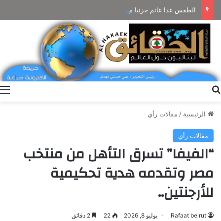
الطقس غدا غائم جزئيا مع ضباب على المرتفعات ودون تعديل بالحرارة
بحث عن
ا
الرئيسية
/
مقالات رأي
مقالات رأي
“الفيفا” تسرق التأهل من منتخب
مصر وتقدمه هدية تحكيمية
للأرجنتين..
Rafaat beirut
يوليو 8, 2026
22
2 دقائق