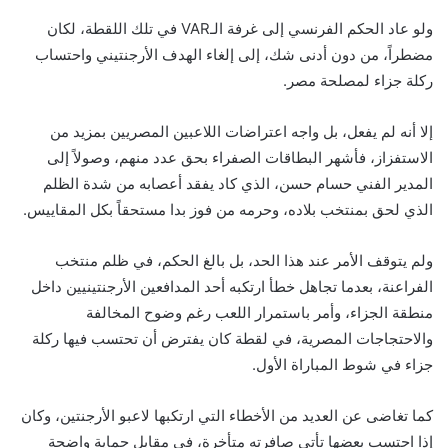
ولو عاد الحكم الفرنسي إلى غرفة الـVAR في تلك اللقطة، لكان
مضطراً، من دون أدنى شك، إلى إلغاء الهدف الأرجنتيني واحتساب
ركلة جزاء لمصلحة مصر.
إلا أنه لم يفعل، بل واجه اعتراضات اللاعبين المصريين بمزيد من
الاستفزاز، فأشهر البطاقات الصفراء بحق عدد منهم، وصولاً إلى
المدير الفني حسام حسن، الذي كاد يفقد أعصابه من شدة الظلم
الذي لحق بمنتخب بلاده، وحرمه من فوز بدا مستحقاً بكل المقاييس.
ولم يتوقف الأمر عند هذا الحد، بل بالغ الحكم، في ظلم منتخب
الفراعنة، بعدما تجاهل خطأ ارتكبه أحد المدافعين الأرجنتينيين داخل
منطقة الجزاء، وأمر باستمرار اللعب رغم وضوح المخالفة
والاحتجاجات المصرية، في لقطة كان يفترض أن تحتسب فيها ركلة
جزاء في شوط المباراة الأول.
كما تغاضى عن العديد من الأخطاء التي ارتكبها لاعبو الأرجنتين، وكان
إذا احتسب بعضها تأتي صافرته متأخرة، في مقابل حماية واضحة