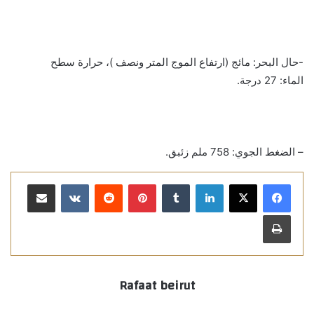
-حال البحر: مائج (ارتفاع الموج المتر ونصف )، حرارة سطح
الماء: 27 درجة.
– الضغط الجوي: 758 ملم زئبق.
لينكدإن
بينتيريست
مشاركة عبر البريد
طباعة
Rafaat beirut