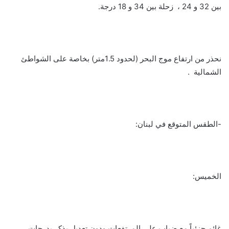
بين 32 و 24 ، زحلة بين 34 و 18 درجة.
نحذر من ارتفاع موج البحر (لحدود 1.5متر) بخاصة على الشواطئ
الشمالية .
-الطقس المتوقع في لبنان:
الخميس:
غائم جزئياً مع ضباب على المرتفعات ودون تعديل يذكر بدرجات