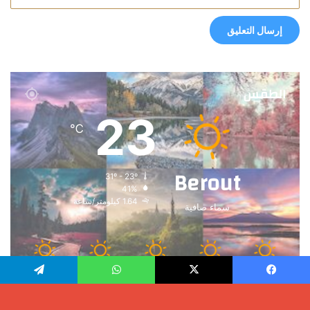
الطقس
23
℃
Berout
31º - 23º
41%
1.64 كيلومتر/ساعة
سماء صافية
33
33
30
32
31
℃
℃
℃
℃
℃
الجمعة
السبت
الأحد
الأثنين
الثلاثاء
يسبوك
X
واتساب
تيلقرام