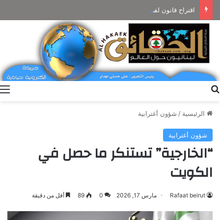
اقتراح قانون لفرض رسوم على تراخيص حمل الأسلحة الحربية واستعمال الزجاج الداكن
بحث عن
ا
الرئيسية
/
شؤون أغترابية
شؤون أغترابية
“الخارجية” تستنكر ما حصل في
الكويت
Rafaat beirut
مارس 17, 2026
0
89
أقل من دقيقة