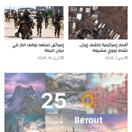
أقمار إسرائيلية تكشف إيران..
إسرائيل تستعد لوقف النار في
نشاط نووي مشبوه!
لبنان الليلة!
مايو 7, 2026
أبريل 16, 2026
الطقس
25
℃
Berout
32º - 25º
32%
1.8 كيلومتر/ساعة
سماء صافية