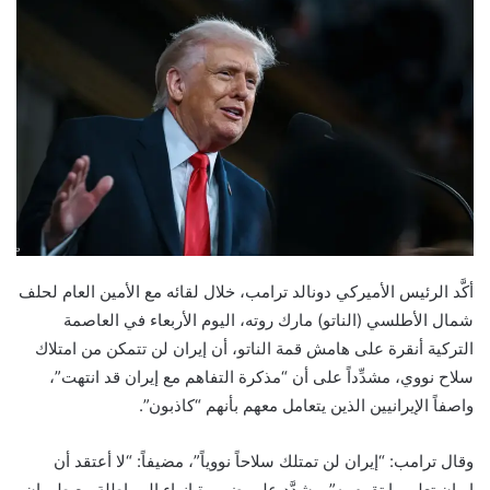
أكَّد الرئيس الأميركي دونالد ترامب، خلال لقائه مع الأمين العام لحلف
شمال الأطلسي (الناتو) مارك روته، اليوم الأربعاء في العاصمة
التركية أنقرة على هامش قمة الناتو، أن إيران لن تتمكن من امتلاك
سلاح نووي، مشدِّداً على أن “مذكرة التفاهم مع إيران قد انتهت”،
واصفاً الإيرانيين الذين يتعامل معهم بأنهم “كاذبون”.
وقال ترامب: “إيران لن تمتلك سلاحاً نووياً”، مضيفاً: “لا أعتقد أن
إيران تعلم ما تقوم به”. وشدَّد على ضرورة إنهاء المماطلة مع طهران،