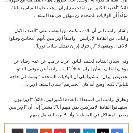
قائلاً: “أهدرنا الكثير من الوقت مع إيران ويجب علينا القيام بعملنا”،
مؤكِّداً أن الولايات المتحدة لن تتهاون في هذا الملف.
وأشار ترامب إلى أن بلاده تمكنت من القضاء على “الصف الأول
والثاني من القادة الإيرانيين”، واصفاً الإيرانيين بأنهم “مجانين وقتلوا
الآلاف”، ومتعهداً: “لن نترك إيران تمتلك سلاحاً نووياً”.
وفي سياق انتقاده لحلف الناتو، أعرب ترامب عن عدم رضاه عن
موقف الحلف بشأن إيران، قائلاً: “لست راضياً عن موقف الناتو
بخصوص إيران”، مشيراً إلى أن الولايات المتحدة “ليست في حاجة
للناتو”، لكنه أوضح أنه كان “يختبرهم” بشأن الملف الإيراني.
وتطرق ترامب إلى استهداف القادة الأميركيين، قائلاً: “الإيرانيون
استهدفوا القادة الأميركيين بمن فيهم أنا”، مشيراً إلى أن “الإيرانيين
مصدر المشاكل في المنطقة” وأنه لا يريد التعامل معهم.
لينكدإن
بينتيريست
مشاركة عبر البريد