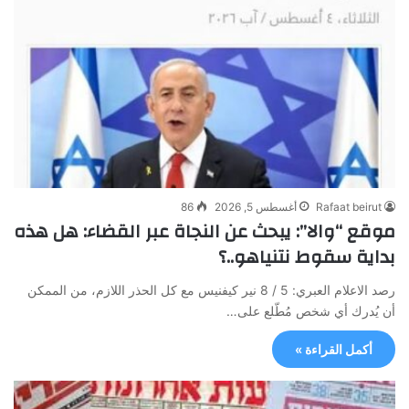
Rafaat beirut
أغسطس 5, 2026
86
موقع “والا”: يبحث عن النجاة عبر القضاء: هل هذه
بداية سقوط نتنياهو..؟
رصد الاعلام العبري: 5 / 8 نير كيفنيس مع كل الحذر اللازم، من الممكن
أن يُدرك أي شخص مُطّلع على…
أكمل القراءة »