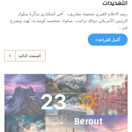
التهديدات
رصد الاعلام العبري صحيفة معاريف: آفي أشكنازي يذكّرنا سلوك
الرئيس الأمريكي دونالد ترامب، بسلوك شخصية كوميدية، يُهدد ويصرخ
في…
أكمل القراءة »
الصفحة التالية
الطقس
23
℃
Berout
24º - 23º
41%
3.36 كيلومتر/ساعة
سماء صافية