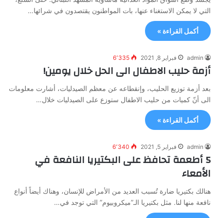
التي لا يمكن الاستغناء عنها، بات المواطنون يقتصدون في شرائها…
أكمل القراءة »
admin
فبراير 8, 2021
6٬335
أزمة حليب الاطفال الى الحل خلال يومين!
بعد أزمة توزيع الحليب، وإنقطاعه عن معظم الصيدليات، أشارت معلومات
الى أنّ كميات من حليب الاطفال ستوزع على الصيدليات خلال…
أكمل القراءة »
admin
فبراير 5, 2021
6٬340
5 أطعمة تحافظ على البكتيريا النافعة في
الأمعاء
هنالك بكتيريا ضارة تُسبب العديد من الأمراض للإنسان، وهناك أيضاً أنواع
نافعة منها لنا. مثل بكتيريا الـ”ميكروبيوم” التي توجد في…