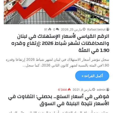
Rafaat beirut
مارس 25, 2026
0
91
الرقم القياسي لأسعار الإستهلاك في لبنان
والمحافظات لشهر شباط 2026 :إرتفاع وقدره
1.90 في المئة
سجل مؤشر أسعار الاستهلاك في لبنان لشهر شباط 2026 إرتفاعا وقدره
1.90في المئة بالنسبة لشهر كانون الثاني 2026، كما سجل…
أكمل القراءة »
admin
مارس 8, 2021
6٬344
فوضى في أسعار السلع… بحصلي: التفاوت في
الأسعار نتيجة البلبلة في السوق
يجسّد وضع أسواق المواد الغذائية مأساوية المشهد اللبناني. حتّى السلع،