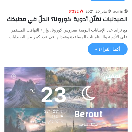
admin
يناير 20, 2021
6٬332
الصيدليات تقنّن أدوية كورونا؟ الحلّ في مطبخك
مع تزايد عدد الإصابات اليومية بفيروس كورونا، وإزاء التهافت المستمر
على الأدوية والفيتامينات المساعدة وفقدانها في عدد كبير من الصيدليات…
أكمل القراءة »
الطقس
23
℃
Berout
23º - 23º
46%
2.02 كيلومتر/ساعة
سماء صافية