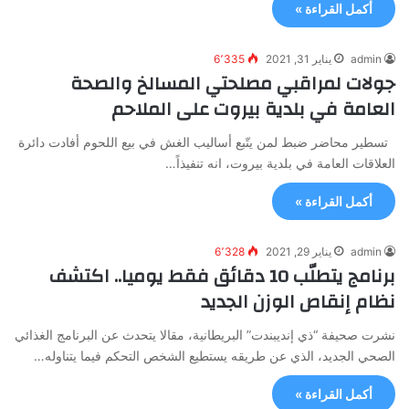
أكمل القراءة »
admin
يناير 31, 2021
6٬335
جولات لمراقبي مصلحتي المسالخ والصحة
العامة في بلدية بيروت على الملاحم
تسطير محاضر ضبط لمن يتّبع أساليب الغش في بيع اللحوم أفادت دائرة
العلاقات العامة في بلدية بيروت، انه تنفيذاً…
أكمل القراءة »
admin
يناير 29, 2021
6٬328
برنامج يتطلّب 10 دقائق فقط يوميا.. اكتشف
نظام إنقاص الوزن الجديد
نشرت صحيفة “ذي إنديبندت” البريطانية، مقالا يتحدث عن البرنامج الغذائي
الصحي الجديد، الذي عن طريقه يستطيع الشخص التحكم فيما يتناوله…
أكمل القراءة »