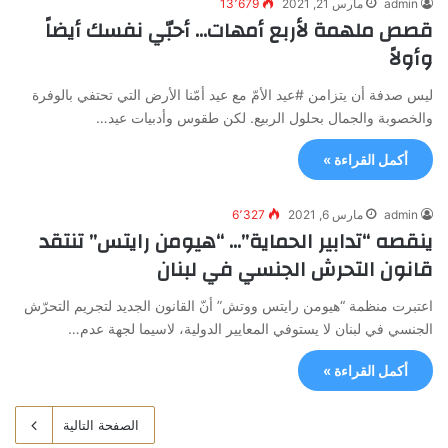
admin
مارس 21, 2021
13٬679
‎قصص ملهمة لأربع أمهات… أحبّي نفسك أيضاً
وأولاً
ليس صدفة أن يتزامن #عيد الأمّ مع عيد أمّنا الأرض التي تحتفي بالوفرة
والخصوبة والجمال بحلول الربيع. لكن طقوس وأدبيات عيد…
أكمل القراءة »
admin
مارس 6, 2021
6٬327
ينقصه “تدابير الحماية”… “هيومن رايتس” تنتقد
قانون التحرش الجنسي في لبنان
اعتبرت منظمة “هيومن رايتس ووتش” أنّ القانون الجديد لتجريم التحرّش
الجنسي في لبنان لا يستوفي المعايير الدولية، لاسيما لجهة عدم…
أكمل القراءة »
الصفحة التالية