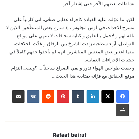
نشاطات بعضهم الآخر حتى إشعار آخر.
لكن، ما عوّلت عليه القيادة كإجراء عقابي صحّي، اتى كارثياً على
مسرح الاحداث في لوس انجلوس، إذ سارع بعض المتنطّحين الذين لا
ناقة لهم و لاجمل بالتعليق و كتابة سخافات لا تنتهي على مواقع
التواصل، آراء سطحية زادت الشرخ بين الرفاق و غذّت الخلافات،
بينما اعتبر بعض المعنيين المباشرين انهم لم يأخذوا حقهم كاملاً في
حيثيات الإجراءات العقابية..
و بقيت طواحين الهواء تدور و بقي الصراع ساخناً … ؟ويبقى التزام
موقع الحقائق مع قرّائه بمتابعة هذا الحدث…
لينكدإن
بينتيريست
مشاركة عبر البريد
طباعة
Rafaat beirut