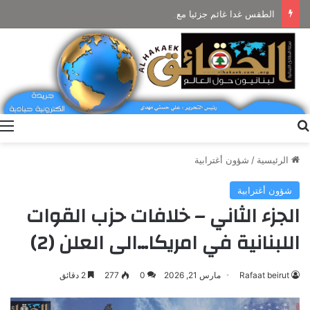
الطقس غدا غائم جزئيا مع ضباب على المرتفعات ودون تعديل بالحرارة
بحث عن
ا
الرئيسية
/
شؤون أغترابية
شؤون أغترابية
الجزء الثاني – خلافات حزب القوات
اللبنانية في امريكا…الى العلن (2)
Rafaat beirut
مارس 21, 2026
0
277
2 دقائق