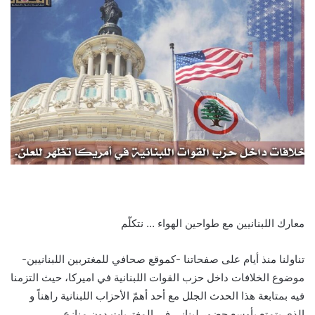
معارك اللبنانيين مع طواحين الهواء … نتكلّم
تناولنا منذ أيام على صفحاتنا -كموقع صحافي للمغتربين اللبنانيين-
موضوع الخلافات داخل حزب القوات اللبنانية في اميركا، حيث التزمنا
فيه بمتابعة هذا الحدث الجلل مع أحد أهمّ الأحزاب اللبنانية راهناً و
الذي يتمتع بأوسع حضور لبناني في المغتربات دون منازع..