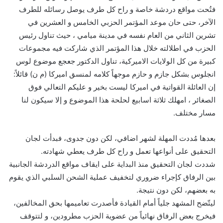
فتُحت مواقع دردشة خاصة و راح كل طرف يوصل رسائله للطرف
الآخر، حتى حان موعد المؤتمر الحزبي الخامس و العشرين في
تشرين الثاني من العام نفسه في مدينة ميامي ، حيث تناول رئيس
الحزب في اطلالته خلال هذا المؤتمر الذي شاركت فيه مجموعات
كبيرة من كل الولايات الاميركية، تناول الدكتور جعجع موضوع لوس
انجلوس بشكل جازم و حازم موجهاً كلامه لمنسق اميركا (م ن) قائلاً:
إن العائلة القواتية في اميركا ليست بخير و عليكم التعالي فوق
الصغائر ، امهلك ثلاثة اسابيع لحلحة هذا الموضوع و إلا سيكون لنا
مسار مختلف.
بعدها مُددت المهلة لشهر اضافي، لكن دون جدوى، فبدأت لجان
التحقيق على أنواعها تعمل و راح كل طرف يعطي شهادته.
شددت لجان التحقيق منذ البداية على ايقاف مواقع الدردشة الجانبية
بين الرفاق كإجراء ضروري لتخفيف عملية الشحن السلبي الذي يقوم
به بعضهم، لكن دون نتيجة.
ليتّضح المشهد جلياً أمام القيادة فأصدرت تعاميمها بحق المخالفين،
فيخرج بعض الرفاق نهائياً من عضوية الحزب مطرودين، و لتتوقف