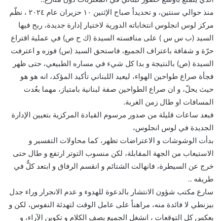
منذ حوالي سنتين، و تحديداً صباح الإثنين ١٠ حزيران عام ٢٠٢٤ ، نظّم
مركز لوس انجلوس انتخاباته الدورية لاختيار إدارة جديدة، ربح فيها
السيد (ب س س ) على منافسته السيدة (ك ح ص) في عملية اقتراع
حرّة و شفافة باعتراف الجميع، فاستحق السيد (س) فوزه و اعترفت
السيدة (ص) بالنتيجة و بدا كل شيء في مساره الطبيعي، حتى ظهر
فجأة صراع طواحين الهواء، ليعيد اللبناني تأكيد المؤكد، انه هو هو
حيث يحلّ، و ان صراع الطواحين صفة لبنانية بامتياز، مهما بعُدت
المسافات او طال زمن الغربة.
فبعد ساعات قليلة من صدور مرسوم القيادة المركزية بتعيين الإدارة
الجديدة في لوس انجلوس،
بدأت الوشوشات و الاعتراضات تظهر، كما محاولات التفسير و
الاستيعاب من الجهة المقابلة، لكن منسوب التوتر ارتفع و طال حتى
خرج عن السيطرة، فانهالت الشتائم و انقسم الرفاق و ابتعد كلٌّ في
طريقه ..
سارع مكتب شؤون الانتشار بالدعوة للهدوء و عدم الانجرار وراء جدل
بيزنطي لا فائدة منه، مراهناً على عامل الوقت لتهدئة النفوس، لكن و
بعكس كل التوقعات ، انشغل الجميع بصف الكلام و تكوين الآراء، و