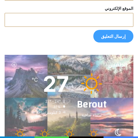
الموقع الإلكتروني
الطقس
27
℃
Berout
27º - 24º
37%
3 كيلومتر/ساعة
سماء صافية