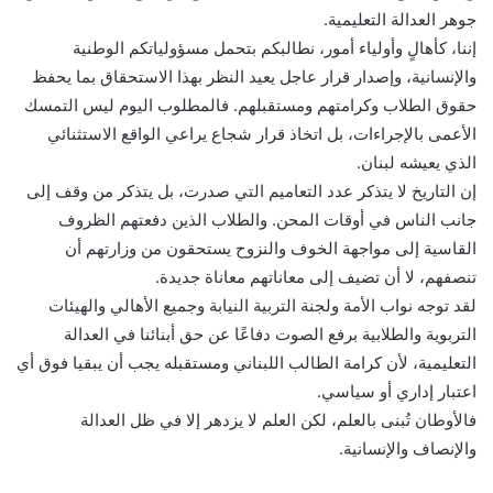
جوهر العدالة التعليمية.
إننا، كأهالٍ وأولياء أمور، نطالبكم بتحمل مسؤولياتكم الوطنية
والإنسانية، وإصدار قرار عاجل يعيد النظر بهذا الاستحقاق بما يحفظ
حقوق الطلاب وكرامتهم ومستقبلهم. فالمطلوب اليوم ليس التمسك
الأعمى بالإجراءات، بل اتخاذ قرار شجاع يراعي الواقع الاستثنائي
الذي يعيشه لبنان.
إن التاريخ لا يتذكر عدد التعاميم التي صدرت، بل يتذكر من وقف إلى
جانب الناس في أوقات المحن. والطلاب الذين دفعتهم الظروف
القاسية إلى مواجهة الخوف والنزوح يستحقون من وزارتهم أن
تنصفهم، لا أن تضيف إلى معاناتهم معاناة جديدة.
لقد توجه نواب الأمة ولجنة التربية النيابة وجميع الأهالي والهيئات
التربوية والطلابية برفع الصوت دفاعًا عن حق أبنائنا في العدالة
التعليمية، لأن كرامة الطالب اللبناني ومستقبله يجب أن يبقيا فوق أي
اعتبار إداري أو سياسي.
فالأوطان تُبنى بالعلم، لكن العلم لا يزدهر إلا في ظل العدالة
والإنصاف والإنسانية.