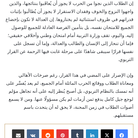
إن الطلاب الذين نجوا من الحرب لا يجوز أن يُعاقَبوا بنتائجها، والذين
واجهوا النزوح والخوف وفقدان الاستقرار لا يجوز أن يُطالَبوا بإثبات
قدراتهم في ظروف استثنائية لم يختاروها. إن العدالة لا تكون بإخضاع
الجميع للامتحان نفسه، بل بتأمين الفرصة العادلة للجميع للوصول
إليه. واليوم، تقف وزارة التربية أمام امتحان وطني وأخلاقي حقيقي؛
فإما أن تنحاز إلى الإنسان والطالب والعدالة، وإما أن تسجل على
نفسها قرارًا سيبقى شاهدًا على مرحلة غابت فيها الرحمة عن القرار
التربوي.
وإن الإصرار على المضي في هذا القرار، رغم صرخات الأهالي
ومعاناة الطلاب ووقائع الحرب الماثلة أمام الجميع، لم يعد يُفسَّر على
أنه تمسك بالنظام التربوي، بل أصبح يُنظر إليه على أنه تجاهل مؤلم
لوجع جيل كامل يدفع ثمن أزمات لم يكن مسؤولًا عنها. ومن لا يسمع
أصوات الطلاب في زمن المحنة، لا يحق له أن يتحدث باسم
مستقبلهم.
لينكدإن
بينتيريست
مشاركة عبر البريد