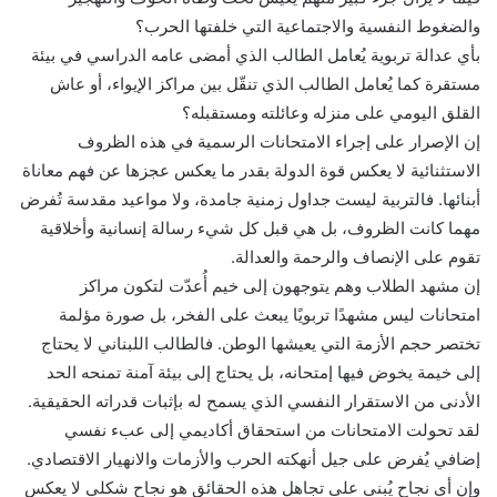
والضغوط النفسية والاجتماعية التي خلفتها الحرب؟
بأي عدالة تربوية يُعامل الطالب الذي أمضى عامه الدراسي في بيئة
مستقرة كما يُعامل الطالب الذي تنقّل بين مراكز الإيواء، أو عاش
القلق اليومي على منزله وعائلته ومستقبله؟
إن الإصرار على إجراء الامتحانات الرسمية في هذه الظروف
الاستثنائية لا يعكس قوة الدولة بقدر ما يعكس عجزها عن فهم معاناة
أبنائها. فالتربية ليست جداول زمنية جامدة، ولا مواعيد مقدسة تُفرض
مهما كانت الظروف، بل هي قبل كل شيء رسالة إنسانية وأخلاقية
تقوم على الإنصاف والرحمة والعدالة.
إن مشهد الطلاب وهم يتوجهون إلى خيم أُعدّت لتكون مراكز
امتحانات ليس مشهدًا تربويًا يبعث على الفخر، بل صورة مؤلمة
تختصر حجم الأزمة التي يعيشها الوطن. فالطالب اللبناني لا يحتاج
إلى خيمة يخوض فيها إمتحانه، بل يحتاج إلى بيئة آمنة تمنحه الحد
الأدنى من الاستقرار النفسي الذي يسمح له بإثبات قدراته الحقيقية.
لقد تحولت الامتحانات من استحقاق أكاديمي إلى عبء نفسي
إضافي يُفرض على جيل أنهكته الحرب والأزمات والانهيار الاقتصادي.
وإن أي نجاح يُبنى على تجاهل هذه الحقائق هو نجاح شكلي لا يعكس