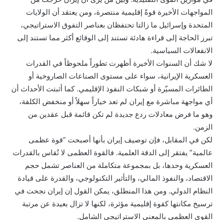
المواجهات الأخيرة قوةً إقليمية منتصرة، ومن يعتقد أن الولايات
المتحدة وإسرائيل ما زالتا تحتفظان بعناصر التفوق الاستراتيجي،
تبرز الحاجة إلى قراءة هادئة تستند إلى الوقائع أكثر مما تستند إلى
الانفعالات السياسية.
لا شك أن السنوات الأخيرة أظهرت تطوراً ملحوظاً في القدرات
العسكرية الإيرانية، سواء على مستوى الصناعات الصاروخية أو
الطائرات المسيّرة أو شبكات النفوذ الإقليمي. كما أثبتت الأحداث أن
أي مواجهة مباشرة مع إيران لم تعد خياراً سهلاً أو منخفض الكلفة،
وهو ما فرض معادلات ردع جديدة لم تكن قائمة قبل عقدين من
الزمن.
لكن في المقابل، فإن توصيف إيران بأنها أصبحت “قوة عظمى
عالمية” يفتقر إلى الدقة العلمية. فالقوة العظمى لا تُقاس بالقدرات
العسكرية وحدها، بل بمجموعة متكاملة من العناصر تشمل حجم
الاقتصاد، والنفوذ المالي، والتأثير التكنولوجي، والقدرة على قيادة
النظام الدولي. ومن هذا المنطلق، يمكن القول إن إيران نجحت في
ترسيخ مكانتها كقوة إقليمية مؤثرة، لكنها لا تزال بعيدة عن مرتبة
القوى العظمى بالمعنى الاستراتيجي الشامل.