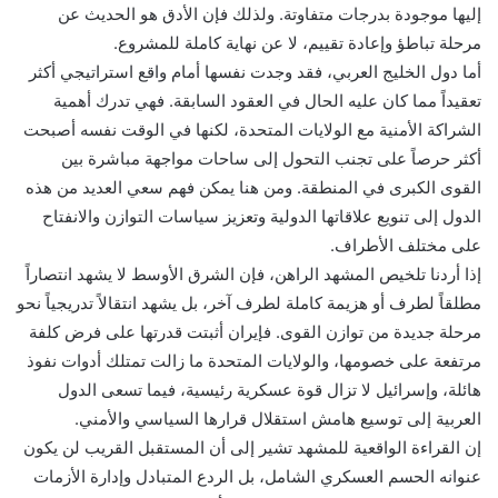
إليها موجودة بدرجات متفاوتة. ولذلك فإن الأدق هو الحديث عن
مرحلة تباطؤ وإعادة تقييم، لا عن نهاية كاملة للمشروع.
أما دول الخليج العربي، فقد وجدت نفسها أمام واقع استراتيجي أكثر
تعقيداً مما كان عليه الحال في العقود السابقة. فهي تدرك أهمية
الشراكة الأمنية مع الولايات المتحدة، لكنها في الوقت نفسه أصبحت
أكثر حرصاً على تجنب التحول إلى ساحات مواجهة مباشرة بين
القوى الكبرى في المنطقة. ومن هنا يمكن فهم سعي العديد من هذه
الدول إلى تنويع علاقاتها الدولية وتعزيز سياسات التوازن والانفتاح
على مختلف الأطراف.
إذا أردنا تلخيص المشهد الراهن، فإن الشرق الأوسط لا يشهد انتصاراً
مطلقاً لطرف أو هزيمة كاملة لطرف آخر، بل يشهد انتقالاً تدريجياً نحو
مرحلة جديدة من توازن القوى. فإيران أثبتت قدرتها على فرض كلفة
مرتفعة على خصومها، والولايات المتحدة ما زالت تمتلك أدوات نفوذ
هائلة، وإسرائيل لا تزال قوة عسكرية رئيسية، فيما تسعى الدول
العربية إلى توسيع هامش استقلال قرارها السياسي والأمني.
إن القراءة الواقعية للمشهد تشير إلى أن المستقبل القريب لن يكون
عنوانه الحسم العسكري الشامل، بل الردع المتبادل وإدارة الأزمات