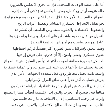
أما على صعيد الولايات المتحدة، فإن ما يجري لا يعكس بالضرورة
حالة هزيمة أو تراجع كامل، بقدر ما يعكس تحوّلاً في أدوات إدارة
الصراع. فالسياسة الأمريكية خلال العقد الأخير اتجهت بصورة متزايدة
نحو تقليل الانخراط العسكري المباشر وتفضيل أدوات الردع
والضغوط الاقتصادية والدبلوماسية. ومن الطبيعي أن يُفسّر هذا
التحول من قبل خصوم واشنطن على أنه تراجع، بينما يراه مؤيدوها
إعادة تموضع تتناسب مع أولوياتها العالمية الجديدة.
وفيما يتعلق بإسرائيل، تبدو الصورة أكثر تعقيداً. فرغم احتفاظها
بتفوق عسكري وتقني واضح، إلا أن قدرتها على فرض إرادتها
العسكرية بصورة مطلقة أصبحت أكثر تحدياً من السابق. فبيئة الصراع
الحالية تختلف جذرياً عما كانت عليه قبل سنوات، وأي عملية عسكرية
واسعة باتت تحمل مخاطر ردود فعل متعددة الجبهات، الأمر الذي
يفرض حسابات أكثر حذراً على صانع القرار الإسرائيلي.
كذلك فإن الحديث عن انهيار مشروع “اتفاقيات أبراهام” قد يكون
مبالغاً فيه. صحيح أن الحرب والتوترات الإقليمية أبطأت مسار التطبيع
وأثرت في زخمه السياسي، إلا أن الاتفاقيات ما زالت قائمة من
الناحية العملية، وما زالت المصالح الاقتصادية والأمنية التي دفعت