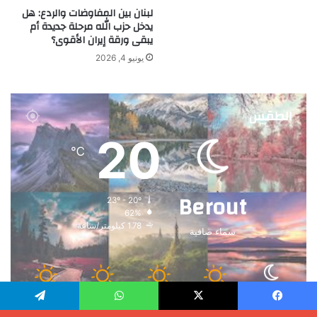
لبنان بين المفاوضات والردع: هل
يدخل حزب الله مرحلة جديدة أم
يبقى ورقة إيران الأقوى؟
يونيو 4, 2026
الطقس
20
℃
Berout
23º - 20º
62%
1.78 كيلومتر/ساعة
سماء صافية
34
34
30
32
23
℃
℃
℃
℃
℃
الجمعة
السبت
الأحد
الأثنين
الثلاثاء
يسبوك
X
واتساب
تيلقرام